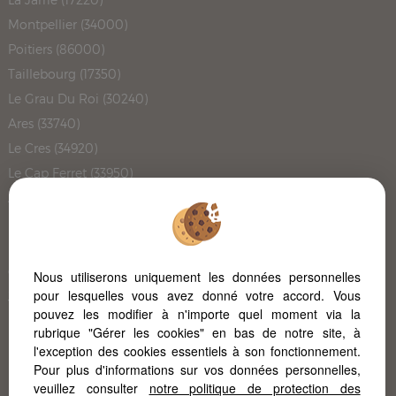
La Jarrie (17220)
Montpellier (34000)
Poitiers (86000)
Taillebourg (17350)
Le Grau Du Roi (30240)
Ares (33740)
Le Cres (34920)
Le Cap Ferret (33950)
Angouleme (16000)
Rochefort (17300)
Pont L'abbe D'arnoult (17250)
Carignan De Bordeaux (33360)
Nous utiliserons uniquement les données personnelles
pour lesquelles vous avez donné votre accord. Vous
Juicq (17770)
pouvez les modifier à n'importe quel moment via la
Bouliac (33270)
rubrique "Gérer les cookies" en bas de notre site, à
L'immobilier à Poitiers
l'exception des cookies essentiels à son fonctionnement.
Pour plus d'informations sur vos données personnelles,
L'immobilier à la Rochelle
veuillez consulter
notre politique de protection des